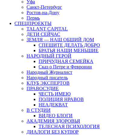
Уфа
Санкт-Петербург
Ростов-на-Дону
Пермь
СПЕЦПРОЕКТЫ
TALANT CAPITAL
ДЕТИ СЕЙЧАС
ЗЕМЛЯ — НАШ ОБЩИЙ ДОМ
СПЕШИТЕ ДЕЛАТЬ ДОБРО
БРАТЬЯ НАШИ МЕНЬШИЕ
НАРОДНЫЙ ГЕРОЙ
ПРИЧУДНАЯ СЕМЕЙКА
Сказ о Петре и Февронии
Народный Журналист
Народный писатель
КЛУБ ЭКСПЕРТОВ
ПРАВОСУДИЕ
ЧЕСТЬ ИМЕЮ
ПОЛИЦИЯ НРАВОВ
НЕАДЕКВАТ
В СТУДИИ
ВИДЕО БЛОГИ
АКАДЕМИЯ ЗДОРОВЬЯ
ТЕЛЕСНАЯ ПСИХОЛОГИЯ
ДИАЛОГИ БЕЗ КУПЮР