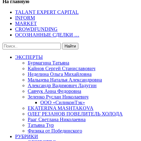
На главную
TALANT EXPERT CAPITAL
INFORM
MARKET
CROWDFUNDING
ОСОЗНАННЫЕ СДЕЛКИ …
ЭКСПЕРТЫ
Бурмагина Татьяна
Кайнов Сергей Станиславович
Неделина Ольга Михайловна
Мальцева Наталья Александровна
Александр Вадимович Ладугин
Савчук Анна Федоровна
Зеленко Руслан Николаевич
ООО «СиликонТэк»
EKATERINA MASHTAKOVA
ОЛЕГ РЕЗАНОВ ПОВЕЛИТЕЛЬ ХОЛОДА
Рааг Светлана Николаевна
Татьяна Тур
Физика от Побединского
РУБРИКИ