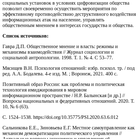
социальных установок в условиях цифровизации общества
позволит своевременно осуществить мероприятия по
эффективному противодействию деструктивного воздействия
информационных атак на население, управлять
общественным мнением в интересах государства и общества.
Список источников:
Гавра Д.П. Общественное мнение и власть: режимы и
механизмы взаимодействия // Журнал социологии и
социальной антропологии. 1998. Т. 1. № 4. С 53–77.
Мясищев В.Н. Психология отношений: избр. психол. тр. / под
ред. А.А. Бодалева. 4-е изд. М. ; Воронеж, 2021. 400 с.
Позитивный образ России: как проблема и политическая
технология имиджирования в мировом
информационном пространстве / Н.Р. Балынская [и др.] //
Вопросы национальных и федеративных отношений. 2020. Т.
10, № 6 (63).
С. 1524–1538. https://doi.org/10.35775/PSI.2020.63.6.012
Сальникова Е.Е., Зиновьева Е.Г. Местное самоуправление как
механизм демократизации политического управления //
Актуальные вопросы экономики и управления: сб.