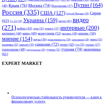
Путин
(164)
Крым
(76)
Москва
(74)
(46)
Порошенко
(37)
Россия
(335)
США
(127)
Сирия
Сергей Марков
(28)
видео
Украина
(159)
(63)
актер
(41)
Су-24
(29)
(271)
интервью
(200)
война
(43)
дети
(35)
египет
(37)
коррупция
(52)
кино
(49)
кризис
(50)
интернет
(44)
космос
(38)
мнение
(154)
наука
(36)
нравственность
(30)
певец
(31)
оппозиция
(28)
санкции
(72)
спорт
(42)
самолет
(35)
суд
(35)
теракт
(37)
политика
(32)
турция
(74)
экономика
терроризм
(48)
террористы
(29)
туризм
(31)
(61)
EXPERT MARKET
Психологическая стабильность руководителя — ключ к
финансовому успеху.