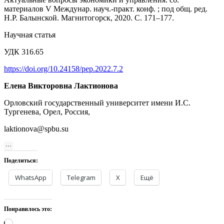
материалов V Междунар. науч.-практ. конф. ; под общ. ред.
Н.Р. Балынской. Магнитогорск, 2020. С. 171–177.
Научная статья
УДК 316.65
https://doi.org/10.24158/pep.2022.7.2
Елена Викторовна Лактионова
Орловский государственный университет имени И.С.
Тургенева, Орел, Россия,
laktionova@spbu.su
Поделиться:
WhatsApp
Telegram
X
Ещё
Понравилось это:
Загрузка…