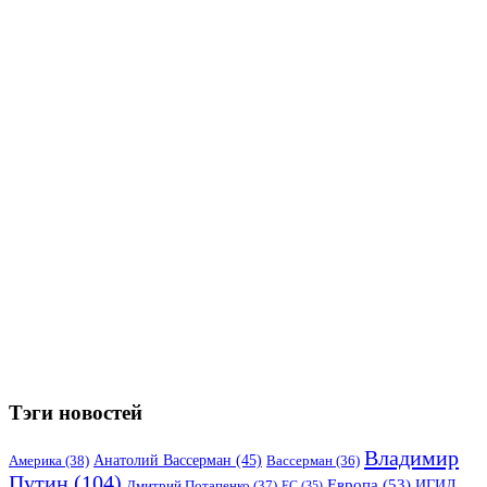
Тэги новостей
Владимир
Анатолий Вассерман
(45)
Америка
(38)
Вассерман
(36)
Путин
(104)
Европа
(53)
ИГИЛ
Дмитрий Потапенко
(37)
ЕС
(35)