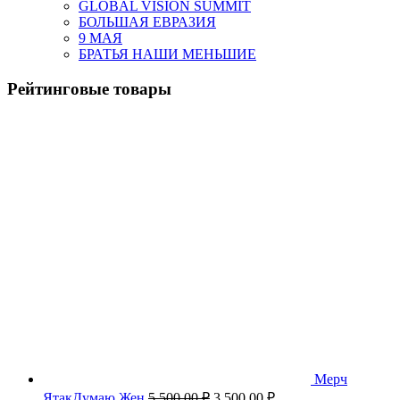
GLOBAL VISION SUMMIT
БОЛЬШАЯ ЕВРАЗИЯ
9 МАЯ
БРАТЬЯ НАШИ МЕНЬШИЕ
Рейтинговые товары
Мерч
Первоначальная
Текущая
ЯтакДумаю Жен
5,500.00
₽
3,500.00
₽