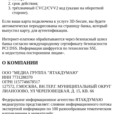
срок действия;
трёхзначный CVC2/CVV2 код (указан на оборотной
стороне).
Если ваша карта подключена к услуге 3D-Secure, вы будете
автоматически переадресованы на страницу банка, который
выпустил карту, для аутентификации.
Интернет-платежи обрабатываются через безопасный шлюз
банка согласно международному сертификату безопасности
PCI DSS. Информация шифруется по технологии SSL
и недоступна посторонним лицам».
О КОМПАНИИ
ООО "МЕДИА ГРУППА "ЯТАКДУМАЮ"
ИНН 7731288370
ОГРН 1157746678517
127572, Г.МОСКВА, ВН.ТЕР.Г. МУНИЦИПАЛЬНЫЙ ОКРУГ
ЛИАНОЗОВО, УЛ ЧЕРЕПОВЕЦКАЯ, Д. 15, КВ. 66
Федеральное информационное агентство ЯТАКДУМАЮ
медиагруппа представляет: слияние информационного потока
экспертной информации по 100 разнообразным тематическим
направлением и маркетплейс.