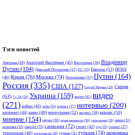
Тэги новостей
Владимир
Анатолий Вассерман
(45)
Америка
(38)
Вассерман
(36)
Путин
(104)
Европа
(53)
ИГИЛ
Дмитрий Потапенко
(37)
ЕС
(35)
Путин
(164)
Крым
(76)
Москва
(74)
(46)
Порошенко
(37)
Россия
(335)
США
(127)
Сирия
Сергей Марков
(28)
видео
Украина
(159)
(63)
актер
(41)
Су-24
(29)
(271)
интервью
(200)
война
(43)
дети
(35)
египет
(37)
коррупция
(52)
кино
(49)
кризис
(50)
интернет
(44)
космос
(38)
мнение
(154)
наука
(36)
нравственность
(30)
певец
(31)
оппозиция
(28)
санкции
(72)
спорт
(42)
самолет
(35)
суд
(35)
теракт
(37)
политика
(32)
турция
(74)
экономика
терроризм
(48)
террористы
(29)
туризм
(31)