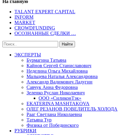
На главную
TALANT EXPERT CAPITAL
INFORM
MARKET
CROWDFUNDING
ОСОЗНАННЫЕ СДЕЛКИ …
ЭКСПЕРТЫ
Бурмагина Татьяна
Кайнов Сергей Станиславович
Неделина Ольга Михайловна
Мальцева Наталья Александровна
Александр Вадимович Ладугин
Савчук Анна Федоровна
Зеленко Руслан Николаевич
ООО «СиликонТэк»
EKATERINA MASHTAKOVA
ОЛЕГ РЕЗАНОВ ПОВЕЛИТЕЛЬ ХОЛОДА
Рааг Светлана Николаевна
Татьяна Тур
Физика от Побединского
РУБРИКИ