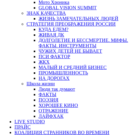
Мото Хроника
GLOBAL VISION SUMMIT
ЗНАК КАЧЕСТВА
ЖИЗНЬ ЗАМЕЧАТЕЛЬНЫХ ЛЮДЕЙ
СТРАТЕГИЯ ПРЕОБРАЖЕНИЯ РОССИИ
КУДА ЕДЕМ?
ЖИВАЯ ДК
ДОЛГОЛЕТИЕ И БЕССМЕРТИЕ. МИФЫ.
ФАКТЫ. ИНСТРУМЕНТЫ
ЧУЖИХ ДЕТЕЙ НЕ БЫВАЕТ
ПСИ ФАКТОР
ЖКХ
МАЛЫЙ И СРЕДНИЙ БИЗНЕС
ПРОМЫШЛЕННОСТЬ
НА ДОРОГАХ
Школа жизни
Люди так думают
ФАКТЫ
ПОЭЗИЯ
ХОРОШЕЕ КИНО
ОТРАЖЕНИЕ
ЛАЙФХАК
LIVE STUDIO
ПРАЙС
КОАЛИЦИЯ СТРАННИКОВ ВО ВРЕМЕНИ