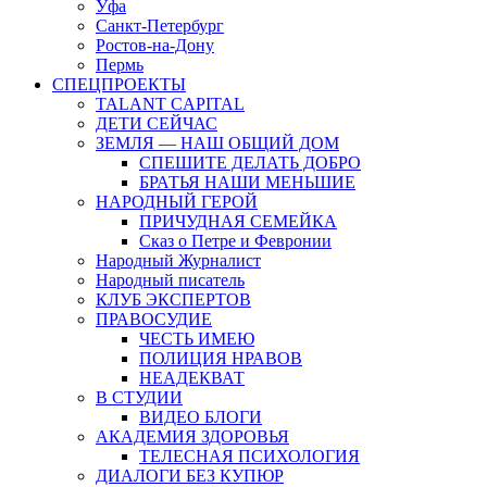
Уфа
Санкт-Петербург
Ростов-на-Дону
Пермь
СПЕЦПРОЕКТЫ
TALANT CAPITAL
ДЕТИ СЕЙЧАС
ЗЕМЛЯ — НАШ ОБЩИЙ ДОМ
СПЕШИТЕ ДЕЛАТЬ ДОБРО
БРАТЬЯ НАШИ МЕНЬШИЕ
НАРОДНЫЙ ГЕРОЙ
ПРИЧУДНАЯ СЕМЕЙКА
Сказ о Петре и Февронии
Народный Журналист
Народный писатель
КЛУБ ЭКСПЕРТОВ
ПРАВОСУДИЕ
ЧЕСТЬ ИМЕЮ
ПОЛИЦИЯ НРАВОВ
НЕАДЕКВАТ
В СТУДИИ
ВИДЕО БЛОГИ
АКАДЕМИЯ ЗДОРОВЬЯ
ТЕЛЕСНАЯ ПСИХОЛОГИЯ
ДИАЛОГИ БЕЗ КУПЮР