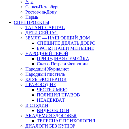
Уфа
Санкт-Петербург
Ростов-на-Дону
Пермь
СПЕЦПРОЕКТЫ
TALANT CAPITAL
ДЕТИ СЕЙЧАС
ЗЕМЛЯ — НАШ ОБЩИЙ ДОМ
СПЕШИТЕ ДЕЛАТЬ ДОБРО
БРАТЬЯ НАШИ МЕНЬШИЕ
НАРОДНЫЙ ГЕРОЙ
ПРИЧУДНАЯ СЕМЕЙКА
Сказ о Петре и Февронии
Народный Журналист
Народный писатель
КЛУБ ЭКСПЕРТОВ
ПРАВОСУДИЕ
ЧЕСТЬ ИМЕЮ
ПОЛИЦИЯ НРАВОВ
НЕАДЕКВАТ
В СТУДИИ
ВИДЕО БЛОГИ
АКАДЕМИЯ ЗДОРОВЬЯ
ТЕЛЕСНАЯ ПСИХОЛОГИЯ
ДИАЛОГИ БЕЗ КУПЮР