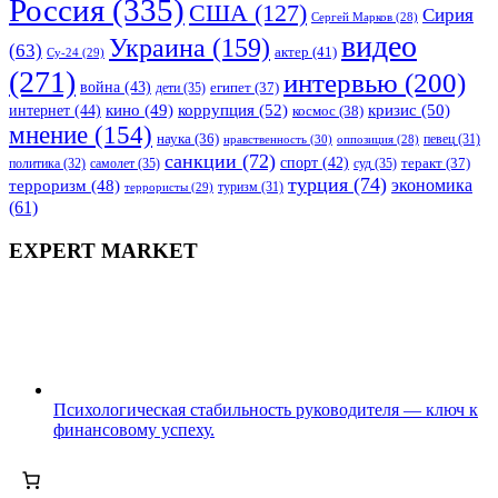
Россия
(335)
США
(127)
Сирия
Сергей Марков
(28)
видео
Украина
(159)
(63)
актер
(41)
Су-24
(29)
(271)
интервью
(200)
война
(43)
дети
(35)
египет
(37)
коррупция
(52)
кино
(49)
кризис
(50)
интернет
(44)
космос
(38)
мнение
(154)
наука
(36)
нравственность
(30)
певец
(31)
оппозиция
(28)
санкции
(72)
спорт
(42)
самолет
(35)
суд
(35)
теракт
(37)
политика
(32)
турция
(74)
экономика
терроризм
(48)
террористы
(29)
туризм
(31)
(61)
EXPERT MARKET
Психологическая стабильность руководителя — ключ к
финансовому успеху.