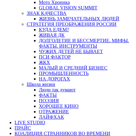
Мото Хроника
GLOBAL VISION SUMMIT
ЗНАК КАЧЕСТВА
ЖИЗНЬ ЗАМЕЧАТЕЛЬНЫХ ЛЮДЕЙ
СТРАТЕГИЯ ПРЕОБРАЖЕНИЯ РОССИИ
КУДА ЕДЕМ?
ЖИВАЯ ДК
ДОЛГОЛЕТИЕ И БЕССМЕРТИЕ. МИФЫ.
ФАКТЫ. ИНСТРУМЕНТЫ
ЧУЖИХ ДЕТЕЙ НЕ БЫВАЕТ
ПСИ ФАКТОР
ЖКХ
МАЛЫЙ И СРЕДНИЙ БИЗНЕС
ПРОМЫШЛЕННОСТЬ
НА ДОРОГАХ
Школа жизни
Люди так думают
ФАКТЫ
ПОЭЗИЯ
ХОРОШЕЕ КИНО
ОТРАЖЕНИЕ
ЛАЙФХАК
LIVE STUDIO
ПРАЙС
КОАЛИЦИЯ СТРАННИКОВ ВО ВРЕМЕНИ