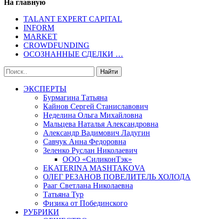
На главную
TALANT EXPERT CAPITAL
INFORM
MARKET
CROWDFUNDING
ОСОЗНАННЫЕ СДЕЛКИ …
ЭКСПЕРТЫ
Бурмагина Татьяна
Кайнов Сергей Станиславович
Неделина Ольга Михайловна
Мальцева Наталья Александровна
Александр Вадимович Ладугин
Савчук Анна Федоровна
Зеленко Руслан Николаевич
ООО «СиликонТэк»
EKATERINA MASHTAKOVA
ОЛЕГ РЕЗАНОВ ПОВЕЛИТЕЛЬ ХОЛОДА
Рааг Светлана Николаевна
Татьяна Тур
Физика от Побединского
РУБРИКИ