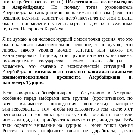
что не требует расшифровки).
Объективно — это не выгодно
и Азербайджану.
Но почему тогда руководитель
Азербайджана санкционировал каким-то образом (ведь это
решение всё-таки зависит от него) наступление этой страны
было в направлении Степанакерта и других населенных
пунктов Нагорного Карабаха.
Я не думаю, а он человек мудрый с моей точки зрения, что это
было какое-то самостоятельное решение, я не думаю, что
лидера такого уровня можно запугать или как-то им
манипулировать. Видимо, этой группе интересов, во главе с
руководителем государства, что-то кто-то обещал —
возможно, это связано с экономической ситуацией в
Азербайджане,
возможно это связано с какими-то личными
взаимоотношениями президента Азербайджана и,
например, Турции.
Если говорить о бенефициарах — безусловно, в Америке,
особенно перед выборами есть группы, (просчитывают, по
всей видимости последствия конфликта) которые
заинтересованы в том, чтобы использовать в том числе этот
региональный конфликт для того, чтобы ослабить того или
иного кандидата, приобрести какие-то еще дивиденды. Всё-
таки обратим внимание на Турцию. С моей точки зрения
Россия в этом конфликте где-то не доработала, где-то