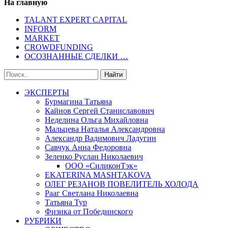
На главную
TALANT EXPERT CAPITAL
INFORM
MARKET
CROWDFUNDING
ОСОЗНАННЫЕ СДЕЛКИ …
ЭКСПЕРТЫ
Бурмагина Татьяна
Кайнов Сергей Станиславович
Неделина Ольга Михайловна
Мальцева Наталья Александровна
Александр Вадимович Ладугин
Савчук Анна Федоровна
Зеленко Руслан Николаевич
ООО «СиликонТэк»
EKATERINA MASHTAKOVA
ОЛЕГ РЕЗАНОВ ПОВЕЛИТЕЛЬ ХОЛОДА
Рааг Светлана Николаевна
Татьяна Тур
Физика от Побединского
РУБРИКИ