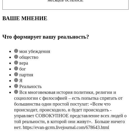
ВАШЕ МНЕНИЕ
Что формирует вашу реальность?
мои убеждения
общество
вера
бог
партия
Я
Реальность
Вся многовековая история политики, религии и
социологии с философией – есть попытка спрятать от
большинства один простой постулат: «Всем что
происходит, происходило, и будет происходить -
управляет СОВОКУПНОЕ представление всех людей о
той реальности, в которой они живут». Больше ничего
нет. https://evan-gcrm.livejournal.com/678643.html