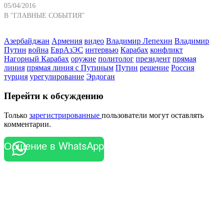
05/04/2016
В "ГЛАВНЫЕ СОБЫТИЯ"
Азербайджан
Армения
видео
Владимир Лепехин
Владимир
Путин
война
ЕврАзЭС
интервью
Карабах
конфликт
Нагорный Карабах
оружие
политолог
президент
прямая
линия
прямая линия с Путиным
Путин
решение
Россия
турция
урегулирование
Эрдоган
Перейти к обсуждению
Только
зарегистрированные
пользователи могут оставлять
комментарии.
Общение в WhatsApp