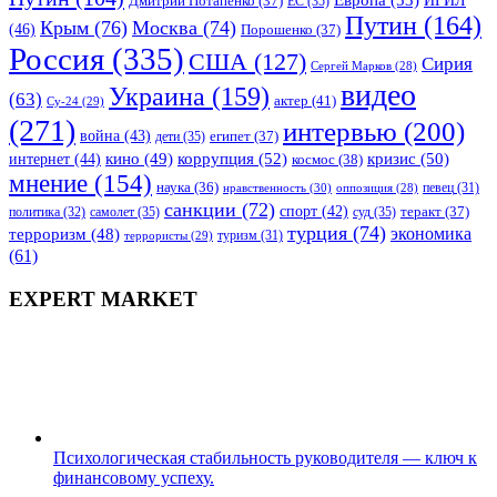
Дмитрий Потапенко
(37)
ЕС
(35)
Путин
(164)
Крым
(76)
Москва
(74)
(46)
Порошенко
(37)
Россия
(335)
США
(127)
Сирия
Сергей Марков
(28)
видео
Украина
(159)
(63)
актер
(41)
Су-24
(29)
(271)
интервью
(200)
война
(43)
дети
(35)
египет
(37)
коррупция
(52)
кино
(49)
кризис
(50)
интернет
(44)
космос
(38)
мнение
(154)
наука
(36)
нравственность
(30)
певец
(31)
оппозиция
(28)
санкции
(72)
спорт
(42)
самолет
(35)
суд
(35)
теракт
(37)
политика
(32)
турция
(74)
экономика
терроризм
(48)
террористы
(29)
туризм
(31)
(61)
EXPERT MARKET
Психологическая стабильность руководителя — ключ к
финансовому успеху.