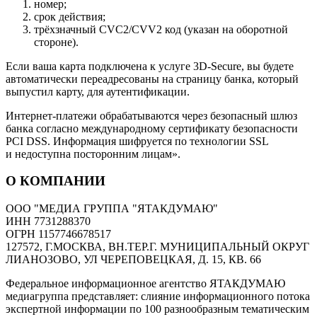
номер;
срок действия;
трёхзначный CVC2/CVV2 код (указан на оборотной
стороне).
Если ваша карта подключена к услуге 3D-Secure, вы будете
автоматически переадресованы на страницу банка, который
выпустил карту, для аутентификации.
Интернет-платежи обрабатываются через безопасный шлюз
банка согласно международному сертификату безопасности
PCI DSS. Информация шифруется по технологии SSL
и недоступна посторонним лицам».
О КОМПАНИИ
ООО "МЕДИА ГРУППА "ЯТАКДУМАЮ"
ИНН 7731288370
ОГРН 1157746678517
127572, Г.МОСКВА, ВН.ТЕР.Г. МУНИЦИПАЛЬНЫЙ ОКРУГ
ЛИАНОЗОВО, УЛ ЧЕРЕПОВЕЦКАЯ, Д. 15, КВ. 66
Федеральное информационное агентство ЯТАКДУМАЮ
медиагруппа представляет: слияние информационного потока
экспертной информации по 100 разнообразным тематическим