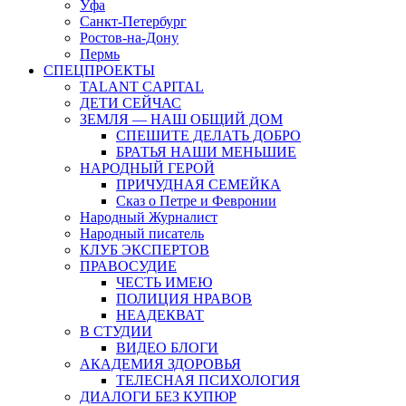
Уфа
Санкт-Петербург
Ростов-на-Дону
Пермь
СПЕЦПРОЕКТЫ
TALANT CAPITAL
ДЕТИ СЕЙЧАС
ЗЕМЛЯ — НАШ ОБЩИЙ ДОМ
СПЕШИТЕ ДЕЛАТЬ ДОБРО
БРАТЬЯ НАШИ МЕНЬШИЕ
НАРОДНЫЙ ГЕРОЙ
ПРИЧУДНАЯ СЕМЕЙКА
Сказ о Петре и Февронии
Народный Журналист
Народный писатель
КЛУБ ЭКСПЕРТОВ
ПРАВОСУДИЕ
ЧЕСТЬ ИМЕЮ
ПОЛИЦИЯ НРАВОВ
НЕАДЕКВАТ
В СТУДИИ
ВИДЕО БЛОГИ
АКАДЕМИЯ ЗДОРОВЬЯ
ТЕЛЕСНАЯ ПСИХОЛОГИЯ
ДИАЛОГИ БЕЗ КУПЮР