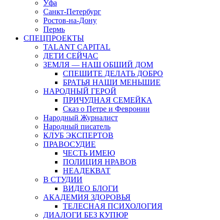
Уфа
Санкт-Петербург
Ростов-на-Дону
Пермь
СПЕЦПРОЕКТЫ
TALANT CAPITAL
ДЕТИ СЕЙЧАС
ЗЕМЛЯ — НАШ ОБЩИЙ ДОМ
СПЕШИТЕ ДЕЛАТЬ ДОБРО
БРАТЬЯ НАШИ МЕНЬШИЕ
НАРОДНЫЙ ГЕРОЙ
ПРИЧУДНАЯ СЕМЕЙКА
Сказ о Петре и Февронии
Народный Журналист
Народный писатель
КЛУБ ЭКСПЕРТОВ
ПРАВОСУДИЕ
ЧЕСТЬ ИМЕЮ
ПОЛИЦИЯ НРАВОВ
НЕАДЕКВАТ
В СТУДИИ
ВИДЕО БЛОГИ
АКАДЕМИЯ ЗДОРОВЬЯ
ТЕЛЕСНАЯ ПСИХОЛОГИЯ
ДИАЛОГИ БЕЗ КУПЮР