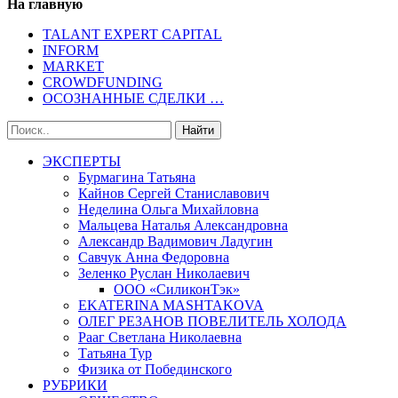
На главную
TALANT EXPERT CAPITAL
INFORM
MARKET
CROWDFUNDING
ОСОЗНАННЫЕ СДЕЛКИ …
ЭКСПЕРТЫ
Бурмагина Татьяна
Кайнов Сергей Станиславович
Неделина Ольга Михайловна
Мальцева Наталья Александровна
Александр Вадимович Ладугин
Савчук Анна Федоровна
Зеленко Руслан Николаевич
ООО «СиликонТэк»
EKATERINA MASHTAKOVA
ОЛЕГ РЕЗАНОВ ПОВЕЛИТЕЛЬ ХОЛОДА
Рааг Светлана Николаевна
Татьяна Тур
Физика от Побединского
РУБРИКИ