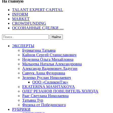
На главную
TALANT EXPERT CAPITAL
INFORM
MARKET
CROWDFUNDING
ОСОЗНАННЫЕ СДЕЛКИ …
ЭКСПЕРТЫ
Бурмагина Татьяна
Кайнов Сергей Станиславович
Неделина Ольга Михайловна
Мальцева Наталья Александровна
Александр Вадимович Ладугин
Савчук Анна Федоровна
Зеленко Руслан Николаевич
ООО «СиликонТэк»
EKATERINA MASHTAKOVA
ОЛЕГ РЕЗАНОВ ПОВЕЛИТЕЛЬ ХОЛОДА
Рааг Светлана Николаевна
Татьяна Тур
Физика от Побединского
РУБРИКИ