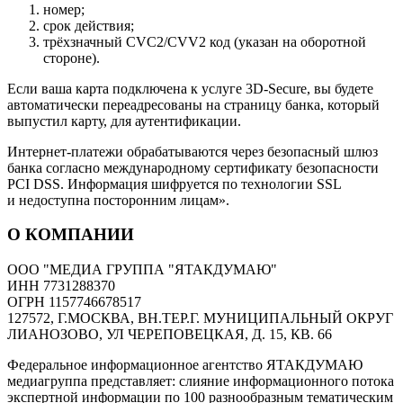
номер;
срок действия;
трёхзначный CVC2/CVV2 код (указан на оборотной
стороне).
Если ваша карта подключена к услуге 3D-Secure, вы будете
автоматически переадресованы на страницу банка, который
выпустил карту, для аутентификации.
Интернет-платежи обрабатываются через безопасный шлюз
банка согласно международному сертификату безопасности
PCI DSS. Информация шифруется по технологии SSL
и недоступна посторонним лицам».
О КОМПАНИИ
ООО "МЕДИА ГРУППА "ЯТАКДУМАЮ"
ИНН 7731288370
ОГРН 1157746678517
127572, Г.МОСКВА, ВН.ТЕР.Г. МУНИЦИПАЛЬНЫЙ ОКРУГ
ЛИАНОЗОВО, УЛ ЧЕРЕПОВЕЦКАЯ, Д. 15, КВ. 66
Федеральное информационное агентство ЯТАКДУМАЮ
медиагруппа представляет: слияние информационного потока
экспертной информации по 100 разнообразным тематическим