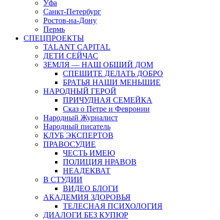
Уфа
Санкт-Петербург
Ростов-на-Дону
Пермь
СПЕЦПРОЕКТЫ
TALANT CAPITAL
ДЕТИ СЕЙЧАС
ЗЕМЛЯ — НАШ ОБЩИЙ ДОМ
СПЕШИТЕ ДЕЛАТЬ ДОБРО
БРАТЬЯ НАШИ МЕНЬШИЕ
НАРОДНЫЙ ГЕРОЙ
ПРИЧУДНАЯ СЕМЕЙКА
Сказ о Петре и Февронии
Народный Журналист
Народный писатель
КЛУБ ЭКСПЕРТОВ
ПРАВОСУДИЕ
ЧЕСТЬ ИМЕЮ
ПОЛИЦИЯ НРАВОВ
НЕАДЕКВАТ
В СТУДИИ
ВИДЕО БЛОГИ
АКАДЕМИЯ ЗДОРОВЬЯ
ТЕЛЕСНАЯ ПСИХОЛОГИЯ
ДИАЛОГИ БЕЗ КУПЮР