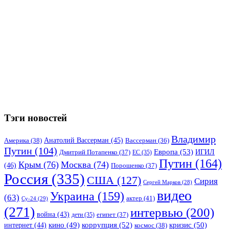
Тэги новостей
Владимир
Анатолий Вассерман
(45)
Америка
(38)
Вассерман
(36)
Путин
(104)
Европа
(53)
ИГИЛ
Дмитрий Потапенко
(37)
ЕС
(35)
Путин
(164)
Крым
(76)
Москва
(74)
(46)
Порошенко
(37)
Россия
(335)
США
(127)
Сирия
Сергей Марков
(28)
видео
Украина
(159)
(63)
актер
(41)
Су-24
(29)
(271)
интервью
(200)
война
(43)
дети
(35)
египет
(37)
коррупция
(52)
кино
(49)
кризис
(50)
интернет
(44)
космос
(38)