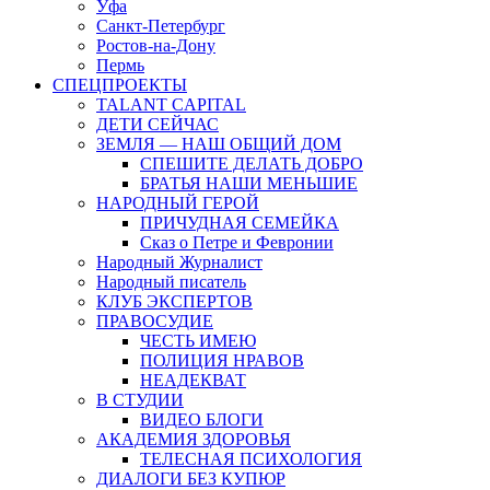
Уфа
Санкт-Петербург
Ростов-на-Дону
Пермь
СПЕЦПРОЕКТЫ
TALANT CAPITAL
ДЕТИ СЕЙЧАС
ЗЕМЛЯ — НАШ ОБЩИЙ ДОМ
СПЕШИТЕ ДЕЛАТЬ ДОБРО
БРАТЬЯ НАШИ МЕНЬШИЕ
НАРОДНЫЙ ГЕРОЙ
ПРИЧУДНАЯ СЕМЕЙКА
Сказ о Петре и Февронии
Народный Журналист
Народный писатель
КЛУБ ЭКСПЕРТОВ
ПРАВОСУДИЕ
ЧЕСТЬ ИМЕЮ
ПОЛИЦИЯ НРАВОВ
НЕАДЕКВАТ
В СТУДИИ
ВИДЕО БЛОГИ
АКАДЕМИЯ ЗДОРОВЬЯ
ТЕЛЕСНАЯ ПСИХОЛОГИЯ
ДИАЛОГИ БЕЗ КУПЮР