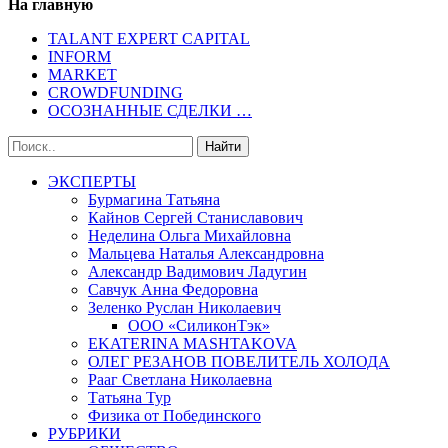
На главную
TALANT EXPERT CAPITAL
INFORM
MARKET
CROWDFUNDING
ОСОЗНАННЫЕ СДЕЛКИ …
ЭКСПЕРТЫ
Бурмагина Татьяна
Кайнов Сергей Станиславович
Неделина Ольга Михайловна
Мальцева Наталья Александровна
Александр Вадимович Ладугин
Савчук Анна Федоровна
Зеленко Руслан Николаевич
ООО «СиликонТэк»
EKATERINA MASHTAKOVA
ОЛЕГ РЕЗАНОВ ПОВЕЛИТЕЛЬ ХОЛОДА
Рааг Светлана Николаевна
Татьяна Тур
Физика от Побединского
РУБРИКИ