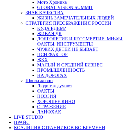
Мото Хроника
GLOBAL VISION SUMMIT
ЗНАК КАЧЕСТВА
ЖИЗНЬ ЗАМЕЧАТЕЛЬНЫХ ЛЮДЕЙ
СТРАТЕГИЯ ПРЕОБРАЖЕНИЯ РОССИИ
КУДА ЕДЕМ?
ЖИВАЯ ДК
ДОЛГОЛЕТИЕ И БЕССМЕРТИЕ. МИФЫ.
ФАКТЫ. ИНСТРУМЕНТЫ
ЧУЖИХ ДЕТЕЙ НЕ БЫВАЕТ
ПСИ ФАКТОР
ЖКХ
МАЛЫЙ И СРЕДНИЙ БИЗНЕС
ПРОМЫШЛЕННОСТЬ
НА ДОРОГАХ
Школа жизни
Люди так думают
ФАКТЫ
ПОЭЗИЯ
ХОРОШЕЕ КИНО
ОТРАЖЕНИЕ
ЛАЙФХАК
LIVE STUDIO
ПРАЙС
КОАЛИЦИЯ СТРАННИКОВ ВО ВРЕМЕНИ