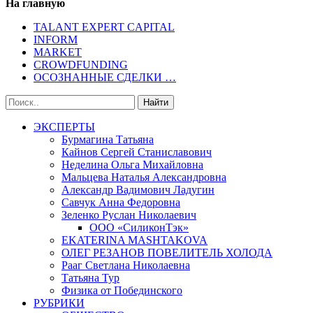
На главную
TALANT EXPERT CAPITAL
INFORM
MARKET
CROWDFUNDING
ОСОЗНАННЫЕ СДЕЛКИ …
ЭКСПЕРТЫ
Бурмагина Татьяна
Кайнов Сергей Станиславович
Неделина Ольга Михайловна
Мальцева Наталья Александровна
Александр Вадимович Ладугин
Савчук Анна Федоровна
Зеленко Руслан Николаевич
ООО «СиликонТэк»
EKATERINA MASHTAKOVA
ОЛЕГ РЕЗАНОВ ПОВЕЛИТЕЛЬ ХОЛОДА
Рааг Светлана Николаевна
Татьяна Тур
Физика от Побединского
РУБРИКИ