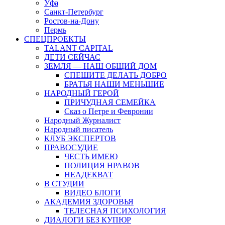
Уфа
Санкт-Петербург
Ростов-на-Дону
Пермь
СПЕЦПРОЕКТЫ
TALANT CAPITAL
ДЕТИ СЕЙЧАС
ЗЕМЛЯ — НАШ ОБЩИЙ ДОМ
СПЕШИТЕ ДЕЛАТЬ ДОБРО
БРАТЬЯ НАШИ МЕНЬШИЕ
НАРОДНЫЙ ГЕРОЙ
ПРИЧУДНАЯ СЕМЕЙКА
Сказ о Петре и Февронии
Народный Журналист
Народный писатель
КЛУБ ЭКСПЕРТОВ
ПРАВОСУДИЕ
ЧЕСТЬ ИМЕЮ
ПОЛИЦИЯ НРАВОВ
НЕАДЕКВАТ
В СТУДИИ
ВИДЕО БЛОГИ
АКАДЕМИЯ ЗДОРОВЬЯ
ТЕЛЕСНАЯ ПСИХОЛОГИЯ
ДИАЛОГИ БЕЗ КУПЮР