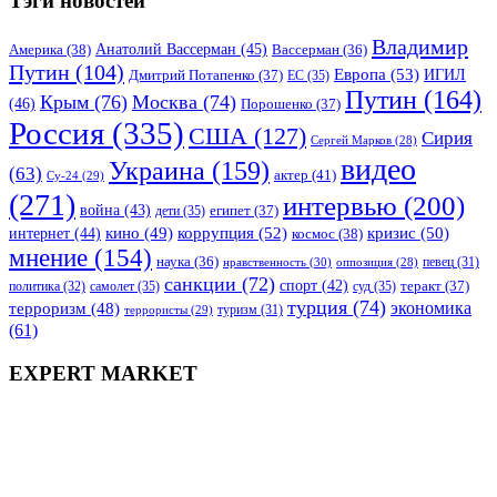
Тэги новостей
Владимир
Анатолий Вассерман
(45)
Америка
(38)
Вассерман
(36)
Путин
(104)
Европа
(53)
ИГИЛ
Дмитрий Потапенко
(37)
ЕС
(35)
Путин
(164)
Крым
(76)
Москва
(74)
(46)
Порошенко
(37)
Россия
(335)
США
(127)
Сирия
Сергей Марков
(28)
видео
Украина
(159)
(63)
актер
(41)
Су-24
(29)
(271)
интервью
(200)
война
(43)
дети
(35)
египет
(37)
коррупция
(52)
кино
(49)
кризис
(50)
интернет
(44)
космос
(38)
мнение
(154)
наука
(36)
нравственность
(30)
певец
(31)
оппозиция
(28)
санкции
(72)
спорт
(42)
самолет
(35)
суд
(35)
теракт
(37)
политика
(32)
турция
(74)
экономика
терроризм
(48)
террористы
(29)
туризм
(31)
(61)
EXPERT MARKET