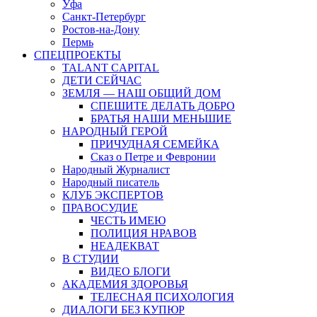
Уфа
Санкт-Петербург
Ростов-на-Дону
Пермь
СПЕЦПРОЕКТЫ
TALANT CAPITAL
ДЕТИ СЕЙЧАС
ЗЕМЛЯ — НАШ ОБЩИЙ ДОМ
СПЕШИТЕ ДЕЛАТЬ ДОБРО
БРАТЬЯ НАШИ МЕНЬШИЕ
НАРОДНЫЙ ГЕРОЙ
ПРИЧУДНАЯ СЕМЕЙКА
Сказ о Петре и Февронии
Народный Журналист
Народный писатель
КЛУБ ЭКСПЕРТОВ
ПРАВОСУДИЕ
ЧЕСТЬ ИМЕЮ
ПОЛИЦИЯ НРАВОВ
НЕАДЕКВАТ
В СТУДИИ
ВИДЕО БЛОГИ
АКАДЕМИЯ ЗДОРОВЬЯ
ТЕЛЕСНАЯ ПСИХОЛОГИЯ
ДИАЛОГИ БЕЗ КУПЮР