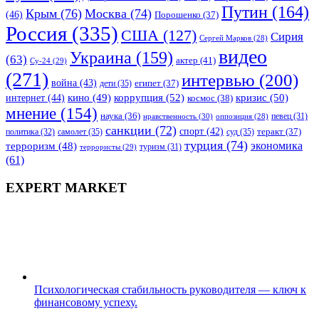
Путин
(164)
Крым
(76)
Москва
(74)
(46)
Порошенко
(37)
Россия
(335)
США
(127)
Сирия
Сергей Марков
(28)
видео
Украина
(159)
(63)
актер
(41)
Су-24
(29)
(271)
интервью
(200)
война
(43)
дети
(35)
египет
(37)
коррупция
(52)
кино
(49)
кризис
(50)
интернет
(44)
космос
(38)
мнение
(154)
наука
(36)
нравственность
(30)
певец
(31)
оппозиция
(28)
санкции
(72)
спорт
(42)
самолет
(35)
суд
(35)
теракт
(37)
политика
(32)
турция
(74)
экономика
терроризм
(48)
террористы
(29)
туризм
(31)
(61)
EXPERT MARKET
Психологическая стабильность руководителя — ключ к
финансовому успеху.