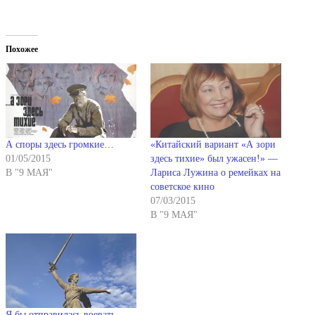
Похожее
А споры здесь громкие…
«Китайский вариант «А зори
01/05/2015
здесь тихие» был ужасен!» —
В "9 МАЯ"
Лариса Лужина о ремейках на
советское кино
07/03/2015
В "9 МАЯ"
Я бы отправилась воевать, —