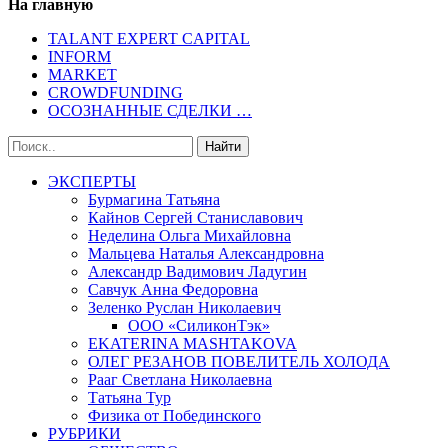
На главную
TALANT EXPERT CAPITAL
INFORM
MARKET
CROWDFUNDING
ОСОЗНАННЫЕ СДЕЛКИ …
ЭКСПЕРТЫ
Бурмагина Татьяна
Кайнов Сергей Станиславович
Неделина Ольга Михайловна
Мальцева Наталья Александровна
Александр Вадимович Ладугин
Савчук Анна Федоровна
Зеленко Руслан Николаевич
ООО «СиликонТэк»
EKATERINA MASHTAKOVA
ОЛЕГ РЕЗАНОВ ПОВЕЛИТЕЛЬ ХОЛОДА
Рааг Светлана Николаевна
Татьяна Тур
Физика от Побединского
РУБРИКИ