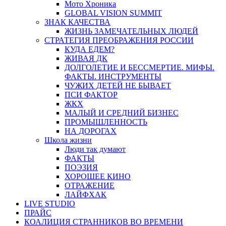
Мото Хроника
GLOBAL VISION SUMMIT
ЗНАК КАЧЕСТВА
ЖИЗНЬ ЗАМЕЧАТЕЛЬНЫХ ЛЮДЕЙ
СТРАТЕГИЯ ПРЕОБРАЖЕНИЯ РОССИИ
КУДА ЕДЕМ?
ЖИВАЯ ДК
ДОЛГОЛЕТИЕ И БЕССМЕРТИЕ. МИФЫ.
ФАКТЫ. ИНСТРУМЕНТЫ
ЧУЖИХ ДЕТЕЙ НЕ БЫВАЕТ
ПСИ ФАКТОР
ЖКХ
МАЛЫЙ И СРЕДНИЙ БИЗНЕС
ПРОМЫШЛЕННОСТЬ
НА ДОРОГАХ
Школа жизни
Люди так думают
ФАКТЫ
ПОЭЗИЯ
ХОРОШЕЕ КИНО
ОТРАЖЕНИЕ
ЛАЙФХАК
LIVE STUDIO
ПРАЙС
КОАЛИЦИЯ СТРАННИКОВ ВО ВРЕМЕНИ