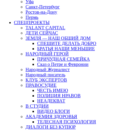
Уфа
Санкт-Петербург
Ростов-на-Дону
Пермь
СПЕЦПРОЕКТЫ
TALANT CAPITAL
ДЕТИ СЕЙЧАС
ЗЕМЛЯ — НАШ ОБЩИЙ ДОМ
СПЕШИТЕ ДЕЛАТЬ ДОБРО
БРАТЬЯ НАШИ МЕНЬШИЕ
НАРОДНЫЙ ГЕРОЙ
ПРИЧУДНАЯ СЕМЕЙКА
Сказ о Петре и Февронии
Народный Журналист
Народный писатель
КЛУБ ЭКСПЕРТОВ
ПРАВОСУДИЕ
ЧЕСТЬ ИМЕЮ
ПОЛИЦИЯ НРАВОВ
НЕАДЕКВАТ
В СТУДИИ
ВИДЕО БЛОГИ
АКАДЕМИЯ ЗДОРОВЬЯ
ТЕЛЕСНАЯ ПСИХОЛОГИЯ
ДИАЛОГИ БЕЗ КУПЮР