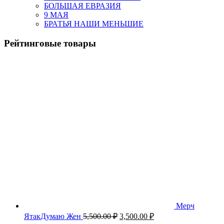
БОЛЬШАЯ ЕВРАЗИЯ
9 МАЯ
БРАТЬЯ НАШИ МЕНЬШИЕ
Рейтинговые товары
Мерч
Первоначальная
Текущая
ЯтакДумаю Жен
5,500.00
₽
3,500.00
₽
цена
цена: