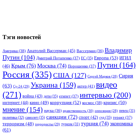
Тэги новостей
Владимир
Анатолий Вассерман
(45)
Америка
(38)
Вассерман
(36)
Путин
(104)
Европа
(53)
ИГИЛ
Дмитрий Потапенко
(37)
ЕС
(35)
Путин
(164)
Крым
(76)
Москва
(74)
(46)
Порошенко
(37)
Россия
(335)
США
(127)
Сирия
Сергей Марков
(28)
видео
Украина
(159)
(63)
актер
(41)
Су-24
(29)
(271)
интервью
(200)
война
(43)
дети
(35)
египет
(37)
коррупция
(52)
кино
(49)
кризис
(50)
интернет
(44)
космос
(38)
мнение
(154)
наука
(36)
нравственность
(30)
певец
(31)
оппозиция
(28)
санкции
(72)
спорт
(42)
самолет
(35)
суд
(35)
теракт
(37)
политика
(32)
турция
(74)
экономика
терроризм
(48)
террористы
(29)
туризм
(31)
(61)