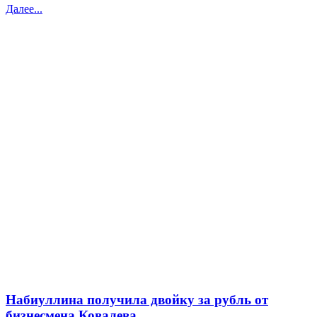
Далее...
Набиуллина получила двойку за рубль от
бизнесмена Ковалева