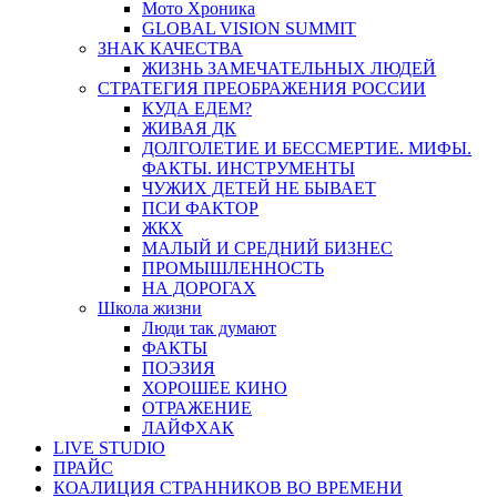
Мото Хроника
GLOBAL VISION SUMMIT
ЗНАК КАЧЕСТВА
ЖИЗНЬ ЗАМЕЧАТЕЛЬНЫХ ЛЮДЕЙ
СТРАТЕГИЯ ПРЕОБРАЖЕНИЯ РОССИИ
КУДА ЕДЕМ?
ЖИВАЯ ДК
ДОЛГОЛЕТИЕ И БЕССМЕРТИЕ. МИФЫ.
ФАКТЫ. ИНСТРУМЕНТЫ
ЧУЖИХ ДЕТЕЙ НЕ БЫВАЕТ
ПСИ ФАКТОР
ЖКХ
МАЛЫЙ И СРЕДНИЙ БИЗНЕС
ПРОМЫШЛЕННОСТЬ
НА ДОРОГАХ
Школа жизни
Люди так думают
ФАКТЫ
ПОЭЗИЯ
ХОРОШЕЕ КИНО
ОТРАЖЕНИЕ
ЛАЙФХАК
LIVE STUDIO
ПРАЙС
КОАЛИЦИЯ СТРАННИКОВ ВО ВРЕМЕНИ