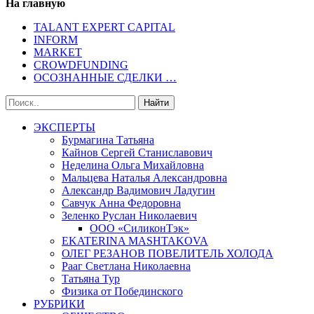
На главную
TALANT EXPERT CAPITAL
INFORM
MARKET
CROWDFUNDING
ОСОЗНАННЫЕ СДЕЛКИ …
ЭКСПЕРТЫ
Бурмагина Татьяна
Кайнов Сергей Станиславович
Неделина Ольга Михайловна
Мальцева Наталья Александровна
Александр Вадимович Ладугин
Савчук Анна Федоровна
Зеленко Руслан Николаевич
ООО «СиликонТэк»
EKATERINA MASHTAKOVA
ОЛЕГ РЕЗАНОВ ПОВЕЛИТЕЛЬ ХОЛОДА
Рааг Светлана Николаевна
Татьяна Тур
Физика от Побединского
РУБРИКИ